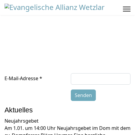
Suchen
E-Mail-Adresse
*
es
Wer
Kontakt
Senden
wir
Sp
sind
Aktuelles
Neujahrsgebet
Am 1.01. um 14:00 Uhr Neujahrsgebet im Dom mit dem