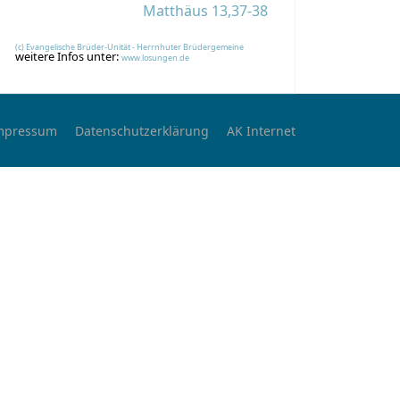
Matthäus 13,37-38
(c) Evangelische Brüder-Unität - Herrnhuter Brüdergemeine
weitere Infos unter:
www.losungen.de
mpressum
Datenschutzerklärung
AK Internet