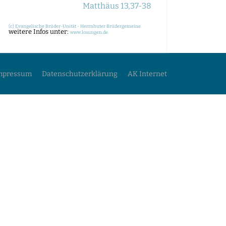
Matthäus 13,37-38
(c) Evangelische Brüder-Unität - Herrnhuter Brüdergemeine
weitere Infos unter:
www.losungen.de
mpressum
Datenschutzerklärung
AK Internet